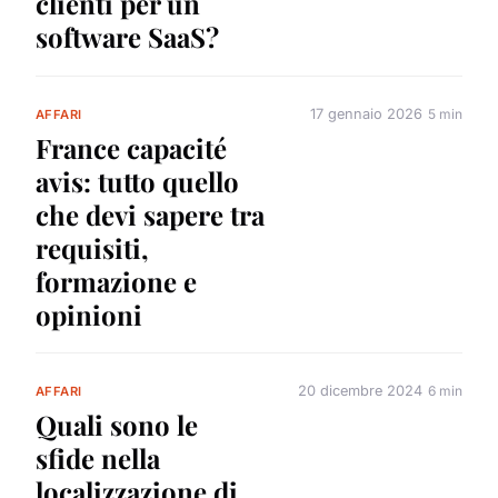
clienti per un
software SaaS?
17 gennaio 2026
5 min
AFFARI
France capacité
avis: tutto quello
che devi sapere tra
requisiti,
formazione e
opinioni
20 dicembre 2024
6 min
AFFARI
Quali sono le
sfide nella
localizzazione di