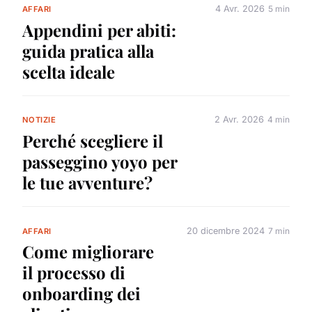
4 Avr. 2026
5 min
AFFARI
Appendini per abiti:
guida pratica alla
scelta ideale
2 Avr. 2026
4 min
NOTIZIE
Perché scegliere il
passeggino yoyo per
le tue avventure?
20 dicembre 2024
7 min
AFFARI
Come migliorare
il processo di
onboarding dei