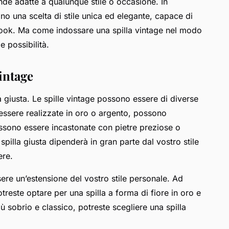
ende adatte a qualunque stile o occasione. In
ano una scelta di stile unica ed elegante, capace di
look. Ma come indossare una spilla vintage nel modo
e possibilità.
intage
ta giusta. Le spille vintage possono essere di diverse
essere realizzate in oro o argento, possono
ssono essere incastonate con pietre preziose o
pilla giusta dipenderà in gran parte dal vostro stile
ere.
sere un’estensione del vostro stile personale. Ad
treste optare per una spilla a forma di fiore in oro e
iù sobrio e classico, potreste scegliere una spilla