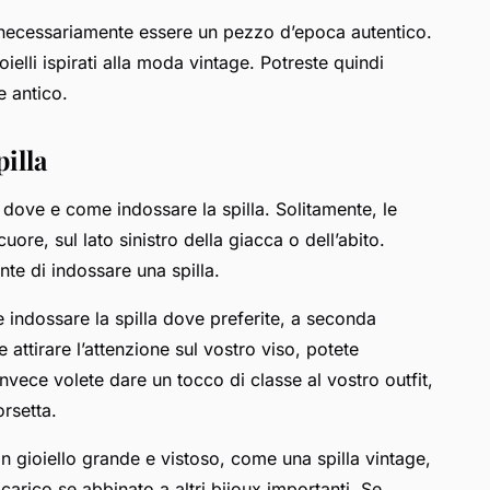
e necessariamente essere un pezzo d’epoca autentico.
elli ispirati alla moda vintage. Potreste quindi
e antico.
illa
e dove e come indossare la spilla. Solitamente, le
uore, sul lato sinistro della giacca o dell’abito.
te di indossare una spilla.
e indossare la spilla dove preferite, a seconda
e attirare l’attenzione sul vostro viso, potete
invece volete dare un tocco di classe al vostro outfit,
orsetta.
Un gioiello grande e vistoso, come una spilla vintage,
carico se abbinato a altri bijoux importanti. Se