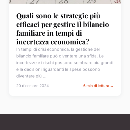
Quali sono le strategie più
efficaci per gestire il bilancio
familiare in tempi di
incertezza economica?
In tempi di crisi economica, la gestione del
bilancio familiare può diventare una sfida. Le
incertezze e i rischi possono sembrare più grandi
e le decisioni riguardanti le spese possono
diventare più ...
20 dicembre 2024
6 min di lettura →