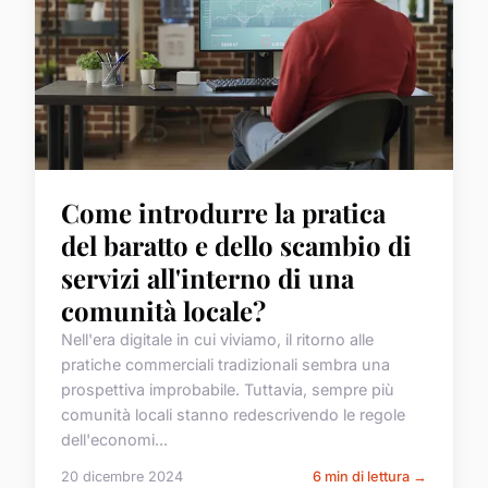
Come introdurre la pratica
del baratto e dello scambio di
servizi all'interno di una
comunità locale?
Nell'era digitale in cui viviamo, il ritorno alle
pratiche commerciali tradizionali sembra una
prospettiva improbabile. Tuttavia, sempre più
comunità locali stanno redescrivendo le regole
dell'economi...
20 dicembre 2024
6 min di lettura →