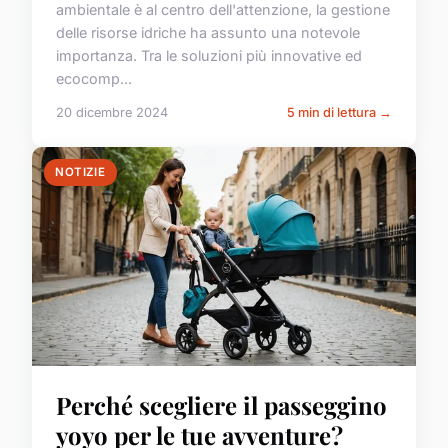
ambientale è al centro dell'attenzione, la gestione
delle risorse idriche ha assunto una notevole
importanza. Tra le soluzioni più innovative ed
ecocomp...
20 dicembre 2024
5 min di lettura →
NOTIZIE
Perché scegliere il passeggino
yoyo per le tue avventure?