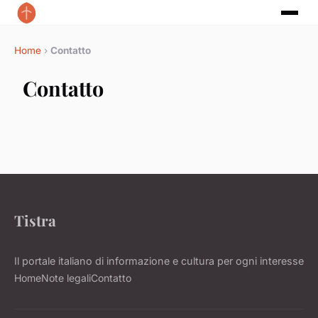
Home
›
Contatto
Contatto
Tistra
Il portale italiano di informazione e cultura per ogni interesse
Home
Note legali
Contatto