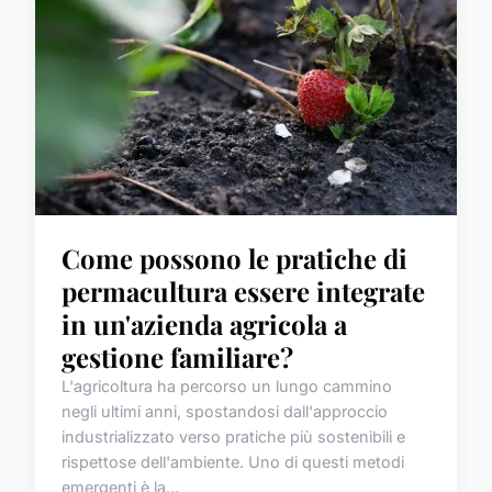
Come possono le pratiche di
permacultura essere integrate
in un'azienda agricola a
gestione familiare?
L'agricoltura ha percorso un lungo cammino
negli ultimi anni, spostandosi dall'approccio
industrializzato verso pratiche più sostenibili e
rispettose dell'ambiente. Uno di questi metodi
emergenti è la...