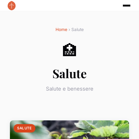
Home
› Salute
🏥
Salute
Salute e benessere
SALUTE